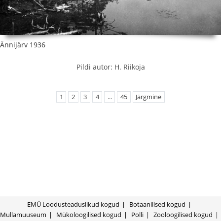
Ännijärv 1936
Pildi autor: H. Riikoja
1
2
3
4
...
45
Järgmine
EMÜ Loodusteaduslikud kogud
Botaanilised kogud
Mullamuuseum
Mükoloogilised kogud
Polli
Zooloogilised kogud