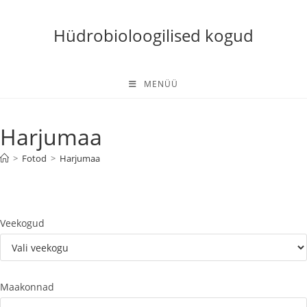
Skip
to
Hüdrobioloogilised kogud
content
MENÜÜ
Harjumaa
>
Fotod
>
Harjumaa
Veekogud
Maakonnad