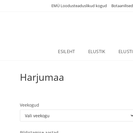
Skip
EMÜ Loodusteaduslikud kogud
Botaanilise
to
content
ESILEHT
ELUSTIK
ELUST
Harjumaa
Veekogud
Pildistamise aastad