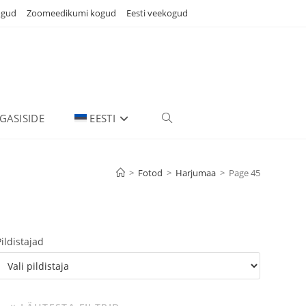
ogud
Zoomeedikumi kogud
Eesti veekogud
GASISIDE
EESTI
TOGGLE
WEBSITE
>
Fotod
>
Harjumaa
>
Page 45
SEARCH
Pildistajad