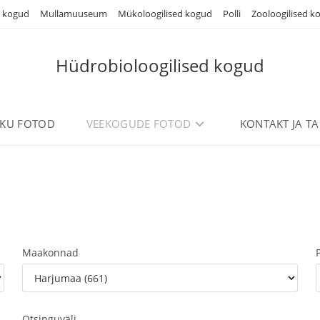
d kogud
Mullamuuseum
Mükoloogilised kogud
Polli
Zooloogilised k
Hüdrobioloogilised kogud
IKU FOTOD
VEEKOGUDE FOTOD
KONTAKT JA TA
Maakonnad
Otsinguväli