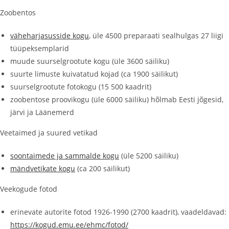
Zoobentos
väheharjasusside kogu
, üle 4500 preparaati sealhulgas 27 liigi
tüüpeksemplarid
muude suurselgrootute kogu (üle 3600 säiliku)
suurte limuste kuivatatud kojad (ca 1900 säilikut)
suurselgrootute fotokogu (15 500 kaadrit)
zoobentose proovikogu (üle 6000 säiliku) hõlmab Eesti jõgesid,
järvi ja Läänemerd
Veetaimed ja suured vetikad
soontaimede ja sammalde kogu
(üle 5200 säiliku)
mändvetikate kogu
(ca 200 säilikut)
Veekogude fotod
erinevate autorite fotod 1926-1990 (2700 kaadrit), vaadeldavad:
https://kogud.emu.ee/ehmc/fotod/