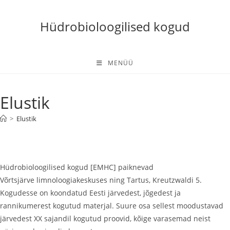
Skip
to
Hüdrobioloogilised kogud
content
MENÜÜ
Elustik
>
Elustik
Hüdrobioloogilised kogud [EMHC] paiknevad
Võrtsjärve limnoloogiakeskuses ning Tartus, Kreutzwaldi 5.
Kogudesse on koondatud Eesti järvedest, jõgedest ja
rannikumerest kogutud materjal. Suure osa sellest moodustavad
järvedest XX sajandil kogutud proovid, kõige varasemad neist