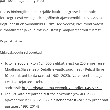
pärinevad sajandi algusest.
Lisaks bioloogilisele materjalile kuulub kogusse ka mahukas
fotokogu Eesti veekogudest (hõlmab ajavahemikku 1926-2023).
Kogu baasil on võimalikud uurimused veekogudes toimuvatest
klimaatilistest ja ka inimtekkelistest pikaajalistest muutustest.
Kogu struktuur
Mikroskoopilised objektid
füto -ja zooplankton
( 24 000 säilikut, neist ca 200 enne Teise
Maailmasõja aegset). Detailne vaatlusandmestik Peipsi järve
fütoplanktoni kohta (aastad 1962- 2023), Narva veehoidla ja
Eesti väikejärvede kohta on leitav
aadressil:
https://dspace.emu.ee/xmlui/handle/10492/3711
ränivetikate
preparaadid fütoplanktonist
(kokku üle 600
ajavahemikust 1975 -1997) ja
fütobentosest
(ca 1275 preparaati
aastatest 1993-2014)