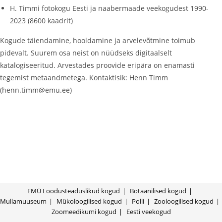
H. Timmi fotokogu Eesti ja naabermaade veekogudest 1990-
2023 (8600 kaadrit)
Kogude täiendamine, hooldamine ja arvelevõtmine toimub
pidevalt. Suurem osa neist on nüüdseks digitaalselt
katalogiseeritud. Arvestades proovide eripära on enamasti
tegemist metaandmetega. Kontaktisik: Henn Timm
(henn.timm@emu.ee)
EMÜ Loodusteaduslikud kogud
Botaanilised kogud
Mullamuuseum
Mükoloogilised kogud
Polli
Zooloogilised kogud
Zoomeedikumi kogud
Eesti veekogud