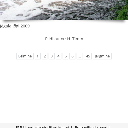
Jägala jõgi 2009
Pildi autor: H. Timm
Eelmine
1
2
3
4
5
6
...
45
Järgmine
EMÜ Loodusteaduslikud kogud
Botaanilised kogud
Mullamuuseum
Mükoloogilised kogud
Polli
Zooloogilised kogud