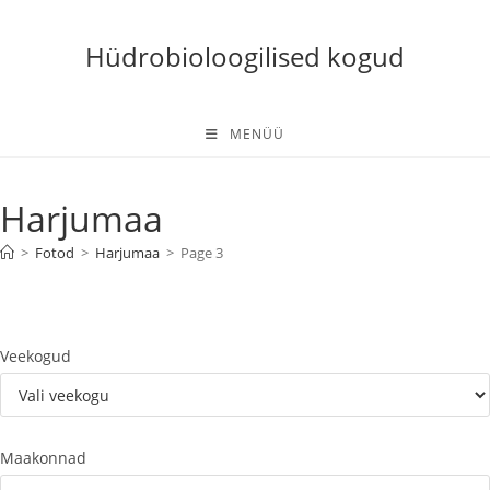
Skip
to
Hüdrobioloogilised kogud
content
MENÜÜ
Harjumaa
>
Fotod
>
Harjumaa
>
Page 3
Veekogud
Maakonnad