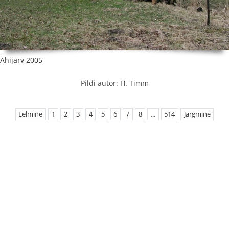
Ähijärv 2005
Pildi autor: H. Timm
Eelmine
1
2
3
4
5
6
7
8
...
514
Järgmine
EMÜ Loodusteaduslikud kogud
Botaanilised kogud