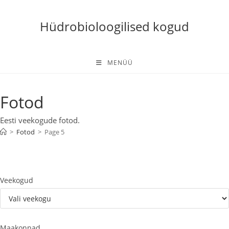
Skip
to
Hüdrobioloogilised kogud
content
MENÜÜ
Fotod
Eesti veekogude fotod.
>
Fotod
>
Page 5
Veekogud
Maakonnad