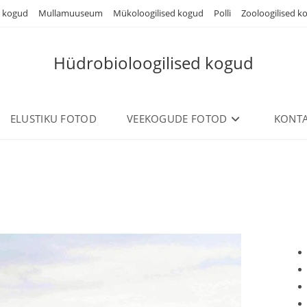
d kogud
Mullamuuseum
Mükoloogilised kogud
Polli
Zooloogilised k
Hüdrobioloogilised kogud
ELUSTIKU FOTOD
VEEKOGUDE FOTOD
KONTA