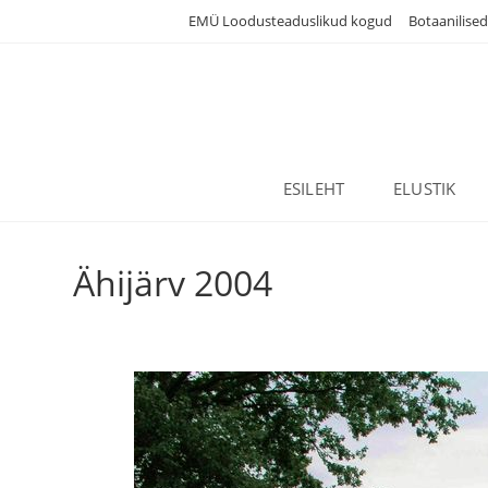
Skip
EMÜ Loodusteaduslikud kogud
Botaanilise
to
content
ESILEHT
ELUSTIK
Ähijärv 2004