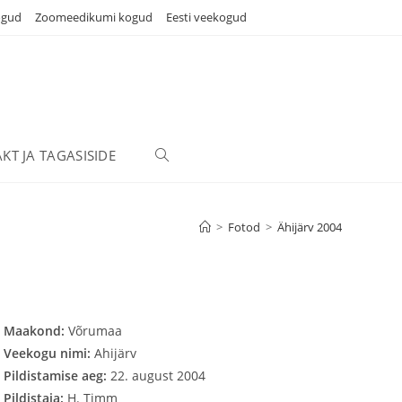
ogud
Zoomeedikumi kogud
Eesti veekogud
KT JA TAGASISIDE
TOGGLE
WEBSITE
>
Fotod
>
Ähijärv 2004
SEARCH
Maakond:
Võrumaa
Veekogu nimi:
Ahijärv
Pildistamise aeg:
22. august 2004
Pildistaja:
H. Timm