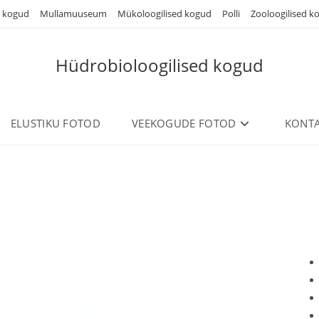
d kogud
Mullamuuseum
Mükoloogilised kogud
Polli
Zooloogilised k
Hüdrobioloogilised kogud
ELUSTIKU FOTOD
VEEKOGUDE FOTOD
KONTA