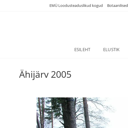
Skip
EMÜ Loodusteaduslikud kogud
Botaanilise
to
content
ESILEHT
ELUSTIK
Ähijärv 2005