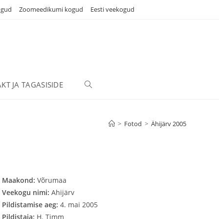
ogud
Zoomeedikumi kogud
Eesti veekogud
KT JA TAGASISIDE
TOGGLE
WEBSITE
>
Fotod
>
Ähijärv 2005
SEARCH
Maakond:
Võrumaa
Veekogu nimi:
Ahijärv
Pildistamise aeg:
4. mai 2005
Pildistaja:
H. Timm