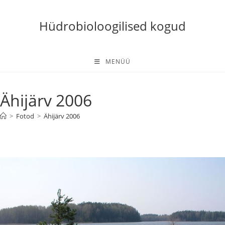
Skip
to
Hüdrobioloogilised kogud
content
MENÜÜ
Ähijärv 2006
>
Fotod
>
Ähijärv 2006