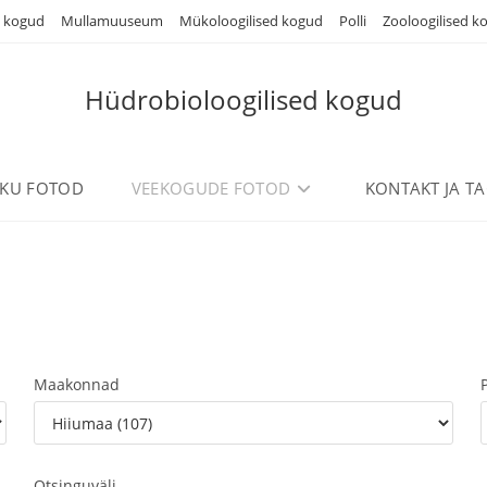
d kogud
Mullamuuseum
Mükoloogilised kogud
Polli
Zooloogilised k
Hüdrobioloogilised kogud
IKU FOTOD
VEEKOGUDE FOTOD
KONTAKT JA TA
Maakonnad
Otsinguväli