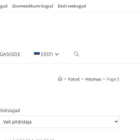
ogud
Zoomeedikumi kogud
Eesti veekogud
GASISIDE
EESTI
TOGGLE
WEBSITE
>
Fotod
>
Hiiumaa
>
Page 5
SEARCH
Pildistajad