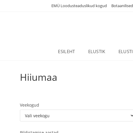
Skip
EMÜ Loodusteaduslikud kogud
Botaanilise
to
content
ESILEHT
ELUSTIK
ELUST
Hiiumaa
Veekogud
Pildistamise aastad