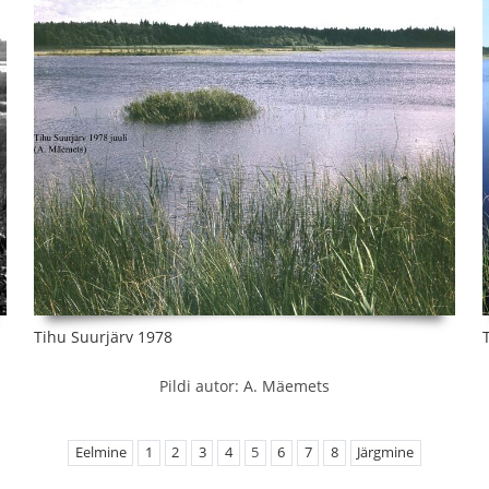
Tihu Suurjärv 1978
Pildi autor: A. Mäemets
Eelmine
1
2
3
4
5
6
7
8
Järgmine