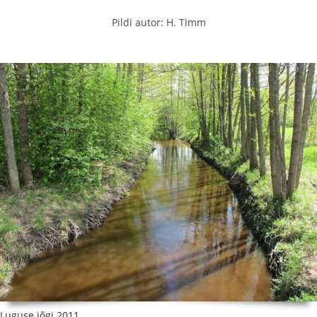
Pildi autor: H. Timm
Luguse jõgi 2011