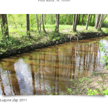
Pildi autor: H. Timm
Luguse jõgi 2011