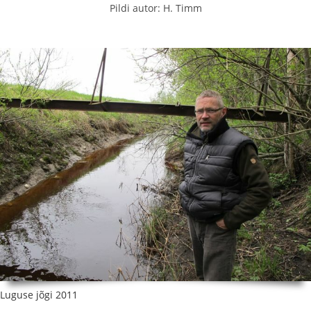
Pildi autor: H. Timm
Luguse jõgi 2011