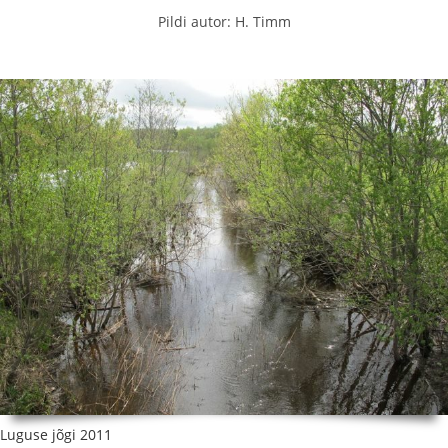
Pildi autor: H. Timm
Luguse jõgi 2011