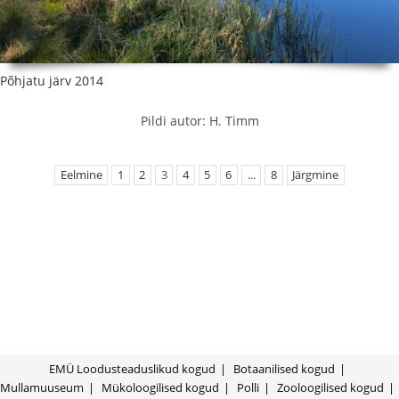
Põhjatu järv 2014
Pildi autor: H. Timm
Eelmine
1
2
3
4
5
6
...
8
Järgmine
EMÜ Loodusteaduslikud kogud
Botaanilised kogud
Mullamuuseum
Mükoloogilised kogud
Polli
Zooloogilised kogud