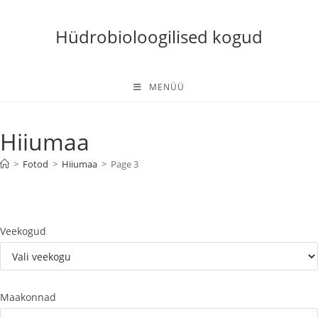
Skip
to
Hüdrobioloogilised kogud
content
MENÜÜ
Hiiumaa
>
Fotod
>
Hiiumaa
>
Page 3
Veekogud
Maakonnad