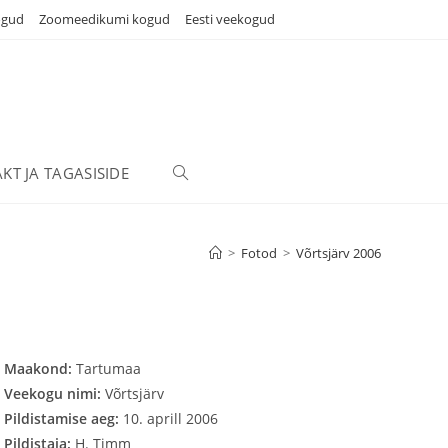
ogud
Zoomeedikumi kogud
Eesti veekogud
KT JA TAGASISIDE
TOGGLE
WEBSITE
>
Fotod
>
Võrtsjärv 2006
SEARCH
Maakond:
Tartumaa
Veekogu nimi:
Võrtsjärv
Pildistamise aeg:
10. aprill 2006
Pildistaja:
H. Timm