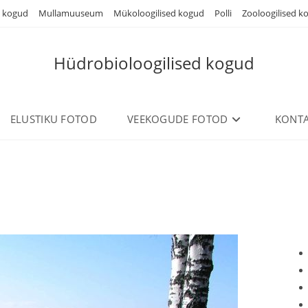
d kogud
Mullamuuseum
Mükoloogilised kogud
Polli
Zooloogilised k
Hüdrobioloogilised kogud
ELUSTIKU FOTOD
VEEKOGUDE FOTOD
KONTA