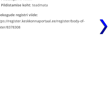
Pildistamise koht:
teadmata
ekogude registri viide:
tps://register.keskkonnaportaal.ee/register/body-of-
ter/8378308