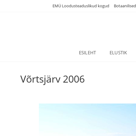
Skip
EMÜ Loodusteaduslikud kogud
Botaanilise
to
content
ESILEHT
ELUSTIK
Võrtsjärv 2006