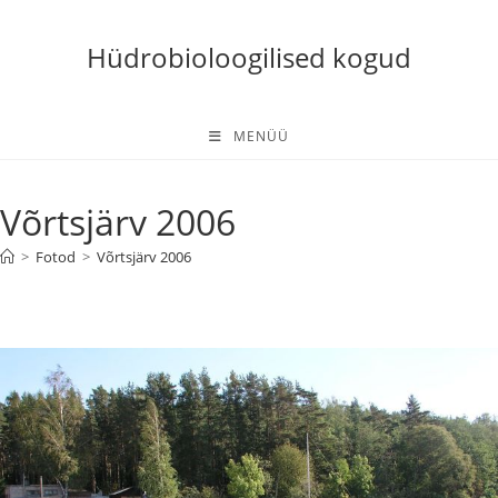
Skip
to
Hüdrobioloogilised kogud
content
MENÜÜ
Võrtsjärv 2006
>
Fotod
>
Võrtsjärv 2006