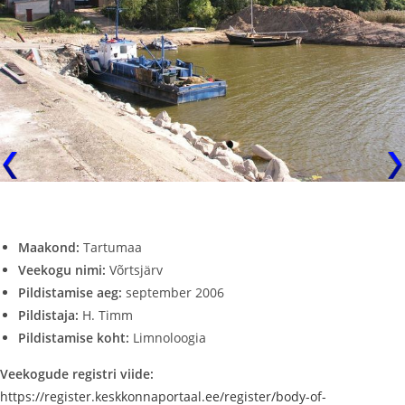
Maakond:
Tartumaa
Veekogu nimi:
Võrtsjärv
Pildistamise aeg:
september 2006
Pildistaja:
H. Timm
Pildistamise koht:
Limnoloogia
Veekogude registri viide:
https://register.keskkonnaportaal.ee/register/body-of-