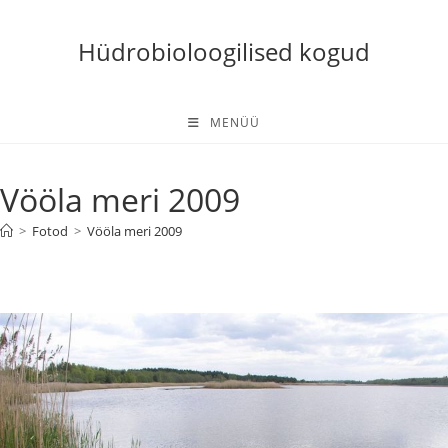
Skip
to
Hüdrobioloogilised kogud
content
MENÜÜ
Vööla meri 2009
>
Fotod
>
Vööla meri 2009