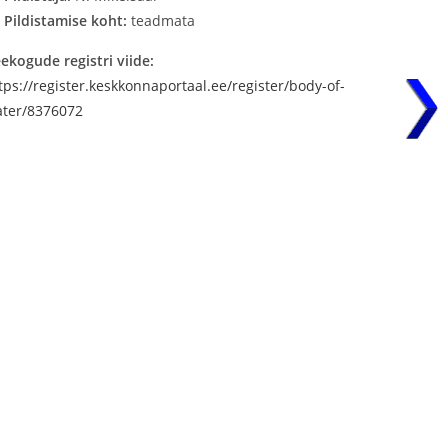
Pildistamise koht:
teadmata
ekogude registri viide:
tps://register.keskkonnaportaal.ee/register/body-of-
ter/8376072