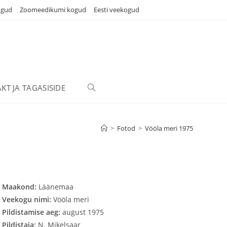
ogud
Zoomeedikumi kogud
Eesti veekogud
KT JA TAGASISIDE
TOGGLE
WEBSITE
>
Fotod
>
Vööla meri 1975
SEARCH
Maakond:
Läänemaa
Veekogu nimi:
Vööla meri
Pildistamise aeg:
august 1975
Pildistaja:
N. Mikelsaar