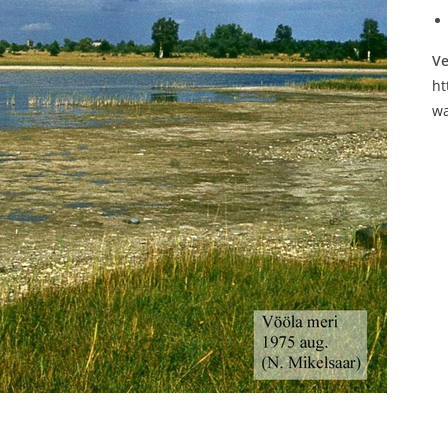
Ve
ht
wa