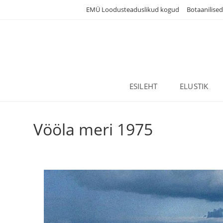
Skip
EMÜ Loodusteaduslikud kogud
Botaanilise
to
content
ESILEHT
ELUSTIK
Vööla meri 1975