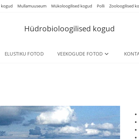
d kogud
Mullamuuseum
Mükoloogilised kogud
Polli
Zooloogilised k
Hüdrobioloogilised kogud
ELUSTIKU FOTOD
VEEKOGUDE FOTOD
KONTA