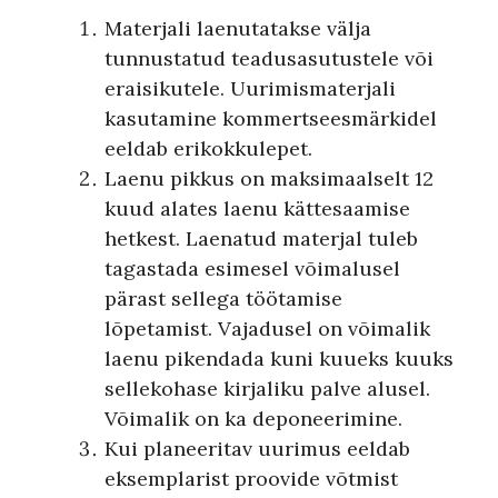
Materjali laenutatakse välja
tunnustatud teadusasutustele või
eraisikutele. Uurimismaterjali
kasutamine kommertseesmärkidel
eeldab erikokkulepet.
Laenu pikkus on maksimaalselt 12
kuud alates laenu kättesaamise
hetkest. Laenatud materjal tuleb
tagastada esimesel võimalusel
pärast sellega töötamise
lõpetamist. Vajadusel on võimalik
laenu pikendada kuni kuueks kuuks
sellekohase kirjaliku palve alusel.
Võimalik on ka deponeerimine.
Kui planeeritav uurimus eeldab
eksemplarist proovide võtmist