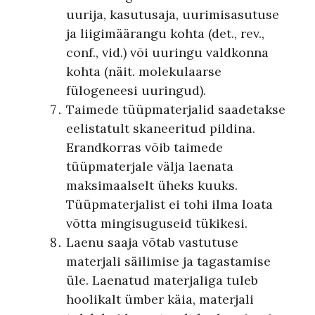
uurija, kasutusaja, uurimisasutuse
ja liigimäärangu kohta (det., rev.,
conf., vid.) või uuringu valdkonna
kohta (näit. molekulaarse
fülogeneesi uuringud).
Taimede tüüpmaterjalid saadetakse
eelistatult skaneeritud pildina.
Erandkorras võib taimede
tüüpmaterjale välja laenata
maksimaalselt üheks kuuks.
Tüüpmaterjalist ei tohi ilma loata
võtta mingisuguseid tükikesi.
Laenu saaja võtab vastutuse
materjali säilimise ja tagastamise
üle. Laenatud materjaliga tuleb
hoolikalt ümber käia, materjali