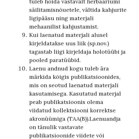
tuleb hoida vastavalt herbaariumi
säilitamisnõuetele, vältida kahjurite
ligipääsu ning materjali
mehaanilist kahjustamist.
Kui laenatud materjali alusel
kirjeldatakse uus liik (sp.nov.)
tagastab liigi kirjeldaja holotüübi ja
pooled paratüübid.
Laenu andnud kogu tuleb ära
märkida kõigis publikatsioonides,
mis on seotud laenatud materjali
kasutamisega. Kasutatud materjal
peab publikatsioonis olema
viidatud kollektsiooni korrektse
akronüümiga (TAA(B)).Laenuandja
on tänulik vastavate
publikatsioonide viidete või