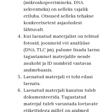
(mikroskopeerimiseks, DNA
sekventsiks) on selleks vajalik
eriluba. Otsused selleks tehakse
konkreetsetest asjaoludest
lähtuvalt.
Kui laenatud materjalist on tehtud
fotosid, jooniseid või analüüse
(DNA, TLC jm), palume lisada laenu
tagastamisel materjalile nende
asukoht ja ID numbrid vastavas
andmebaasis.
Laenatud materjali ei tohi edasi
laenata.
Laenatud materjali kasutus tuleb
dokumenteerida. Tagastatud
materjal tuleb varustada loetavate
etikettidega millel on andmed