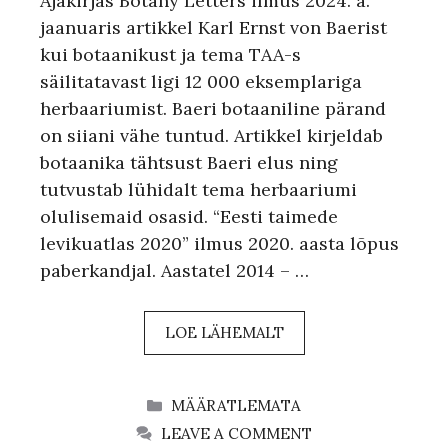
Ajakirjas Botany Letters ilmus 2024. a.
jaanuaris artikkel Karl Ernst von Baerist
kui botaanikust ja tema TAA-s
säilitatavast ligi 12 000 eksemplariga
herbaariumist. Baeri botaaniline pärand
on siiani vähe tuntud. Artikkel kirjeldab
botaanika tähtsust Baeri elus ning
tutvustab lühidalt tema herbaariumi
olulisemaid osasid. “Eesti taimede
levikuatlas 2020” ilmus 2020. aasta lõpus
paberkandjal. Aastatel 2014 – …
LOE LÄHEMALT
CATEGORIES
MÄÄRATLEMATA
LEAVE A COMMENT