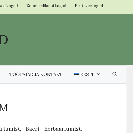
ised kogud
Zoomeedikumi kogud
Eesti veekogud
D
TÖÖTAJAD JA KONTAKT
EESTI
UM
iumist, Baeri herbaariumist,