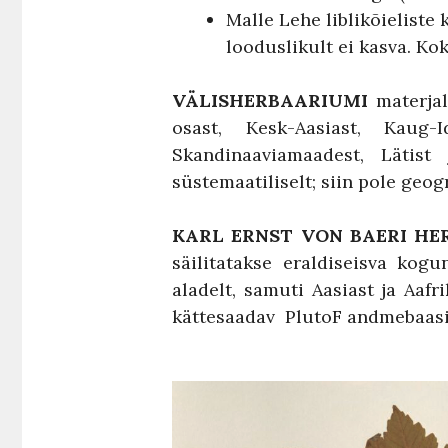
Malle Lehe liblikõieliste
looduslikult ei kasva. K
VÄLISHERBAARIUMI
materjal
osast, Kesk-Aasiast, Kaug-
Skandinaaviamaadest, Lätist
süstemaatiliselt; siin pole geogr
KARL ERNST VON BAERI H
säilitatakse eraldiseisva kog
aladelt, samuti Aasiast ja Aaf
kättesaadav PlutoF andmebaasis