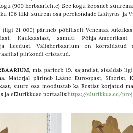
 kogu (900 herbaarlehte). See kogu koosneb suuremas 
okku 106 liiki, suurem osa perekondade
Lathyrus
ja
V
 (ligi 21 000) pärineb põhiliselt Venemaa Arktika
Idast, Kaukaasiast, samuti Põhja-Ameerikast
 ja Leedust. Välisherbaarium on korraldatud s
aafilisi piirkondi eristatud.
ERBAARIUM
, mis pärineb 19. sajandist, sisaldab li
una. Materjal pärineb Lääne Euroopast, Siberist,
rikast, suure osa moodustab ka Eestist korjatud ma
 ja eElurikkuse portaalis:
https://elurikkus.ee/pro