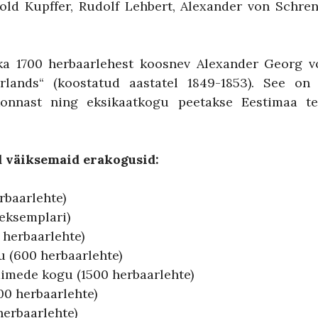
old Kupffer, Rudolf Lehbert, Alexander von Schren
 ka 1700 herbaarlehest koosnev Alexander Georg v
rlands“ (koostatud aastatel 1849-1853). See on 
rkonnast ning eksikaatkogu peetakse Eestimaa te
d väiksemaid erakogusid:
rbaarlehte)
eksemplari)
herbaarlehte)
u (600 herbaarlehte)
imede kogu (1500 herbaarlehte)
00 herbaarlehte)
herbaarlehte)