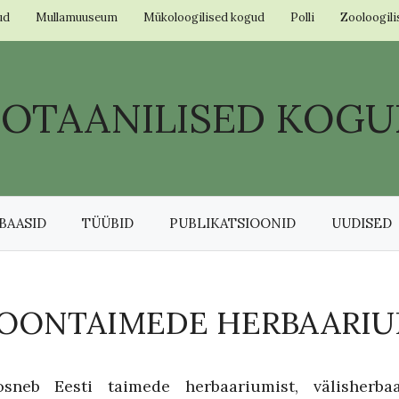
ud
Mullamuuseum
Mükoloogilised kogud
Polli
Zooloogil
BOTAANILISED KOGU
BAASID
TÜÜBID
PUBLIKATSIOONID
UUDISED
OONTAIMEDE HERBAARI
neb Eesti taimede herbaariumist, välisherbaar