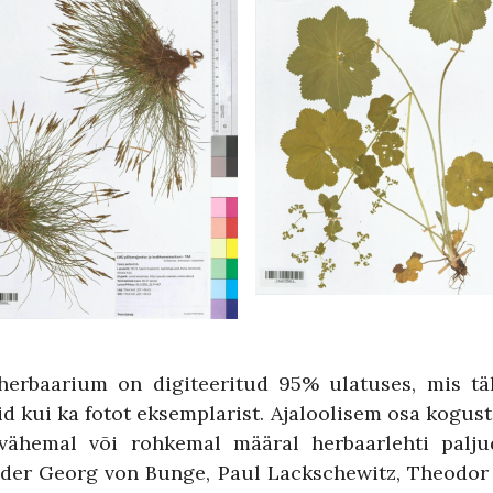
herbaarium on digiteeritud 95% ulatuses, mis täh
 kui ka fotot eksemplarist. Ajaloolisem osa kogust p
 vähemal või rohkemal määral herbaarlehti paljude
nder Georg von Bunge, Paul Lackschewitz, Theodor