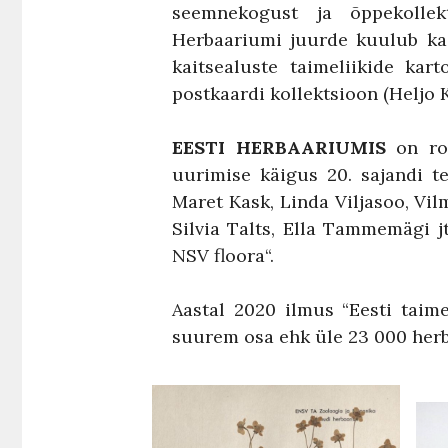
seemnekogust ja õppekollekts
Herbaariumi juurde kuulub ka 
kaitsealuste taimeliikide kart
postkaardi kollektsioon (Heljo K
EESTI HERBAARIUMIS
on roh
uurimise käigus 20. sajandi te
Maret Kask, Linda Viljasoo, Vi
Silvia Talts, Ella Tammemägi jt
NSV floora“.
Aastal 2020 ilmus “Eesti taim
suurem osa ehk üle 23 000 her