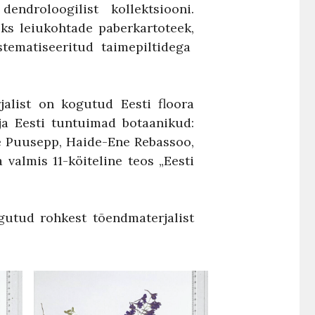
endroloogilist kollektsiooni.
ks leiukohtade paberkartoteek,
üstematiseeritud taimepiltidega
alist on kogutud Eesti floora
aja Eesti tuntuimad botaanikud:
de Puusepp, Haide-Ene Rebassoo,
 valmis 11-köiteline teos „Eesti
gutud rohkest tõendmaterjalist