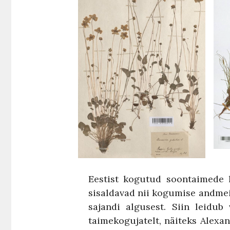
Eestist kogutud soontaimede 
sisaldavad nii kogumise andmeid
sajandi algusest. Siin leidub
taimekogujatelt, näiteks Alexa