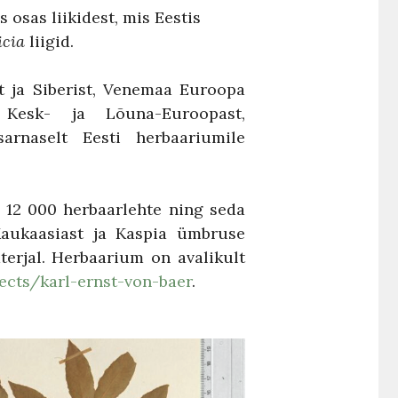
osas liikidest, mis Eestis
icia
liigid.
st ja Siberist, Venemaa Euroopa
, Kesk- ja Lõuna-Euroopast,
arnaselt Eesti herbaariumile
gi 12 000 herbaarlehte ning seda
 Kaukaasiast ja Kaspia ümbruse
terjal. Herbaarium on avalikult
jects/karl-ernst-von-baer
.