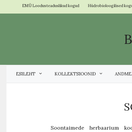
Skip
EMÜ Loodusteaduslikud kogud
Hüdrobioloogilised kog
to
content
ESILEHT
KOLLEKTSIOONID
ANDME
S
Soontaimede herbaarium koos