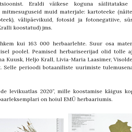
ioonist. Eraldi väikese koguna säilitatakse d
mitmesuguseid muid materjale: kartoteeke (näite
oteek), välipäevikuid, fotosid ja fotonegatiive, s
ralli koostatud) jms.
kem kui 163 000 herbaarlehte. Suur osa materj
isel poolel. Peamised herbariseerijad olid tolle 
lma Kuusk, Heljo Krall, Livia-Maria Laasimer, Visol
. Selle perioodi botaaniliste uurimiste tulemusena
ede levikuatlas 2020”, mille koostamise käigus ko
baarleksemplari on hoiul EMÜ herbaariumis.