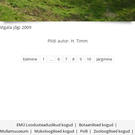
Vigala jõgi 2009
Pildi autor: H. Timm
Eelmine
1
...
6
7
8
9
10
Järgmine
EMÜ Loodusteaduslikud kogud
Botaanilised kogud
Mullamuuseum
Mükoloogilised kogud
Polli
Zooloogilised kogud