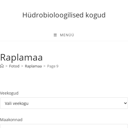
Skip
to
Hüdrobioloogilised kogud
content
MENÜÜ
Raplamaa
>
Fotod
>
Raplamaa
>
Page 9
Veekogud
Maakonnad