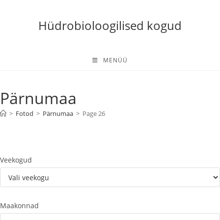
Skip
to
Hüdrobioloogilised kogud
content
MENÜÜ
Pärnumaa
>
Fotod
>
Pärnumaa
>
Page 26
Veekogud
Maakonnad