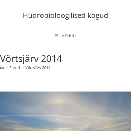
Skip
to
Hüdrobioloogilised kogud
content
MENÜÜ
Võrtsjärv 2014
>
Fotod
>
Võrtsjärv 2014