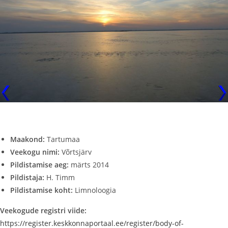
Maakond:
Tartumaa
Veekogu nimi:
Võrtsjärv
Pildistamise aeg:
märts 2014
Pildistaja:
H. Timm
Pildistamise koht:
Limnoloogia
Veekogude registri viide:
https://register.keskkonnaportaal.ee/register/body-of-