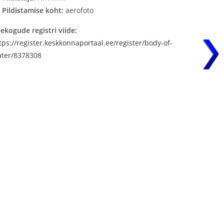
Pildistamise koht:
aerofoto
ekogude registri viide:
tps://register.keskkonnaportaal.ee/register/body-of-
ter/8378308