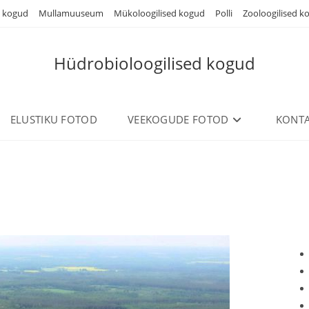
d kogud
Mullamuuseum
Mükoloogilised kogud
Polli
Zooloogilised k
Hüdrobioloogilised kogud
ELUSTIKU FOTOD
VEEKOGUDE FOTOD
KONTA