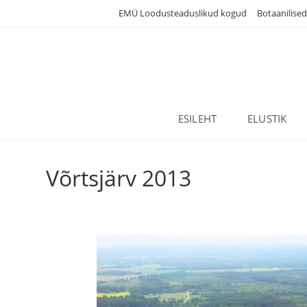
Skip
EMÜ Loodusteaduslikud kogud
Botaanilise
to
content
ESILEHT
ELUSTIK
Võrtsjärv 2013