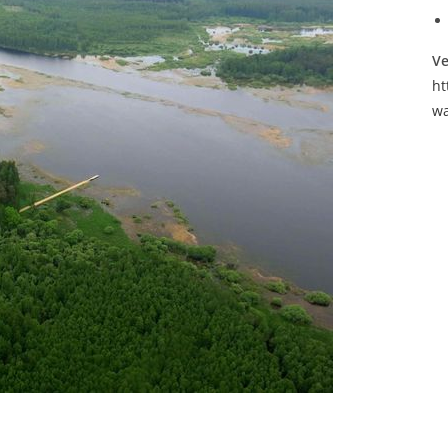
Ve
ht
wa