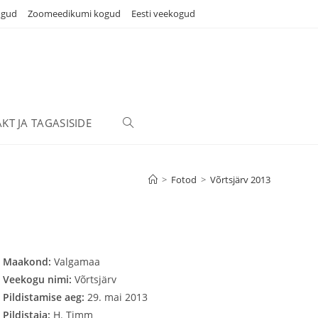
ogud
Zoomeedikumi kogud
Eesti veekogud
KT JA TAGASISIDE
TOGGLE
WEBSITE
>
Fotod
>
Võrtsjärv 2013
SEARCH
Maakond:
Valgamaa
Veekogu nimi:
Võrtsjärv
Pildistamise aeg:
29. mai 2013
Pildistaja:
H. Timm