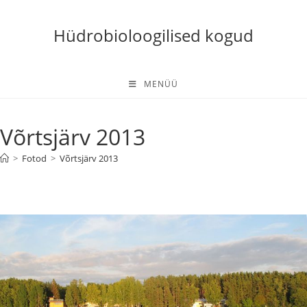
Skip
to
Hüdrobioloogilised kogud
content
MENÜÜ
Võrtsjärv 2013
>
Fotod
>
Võrtsjärv 2013