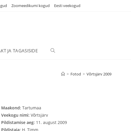
ogud
Zoomeedikumi kogud
Eesti veekogud
KT JA TAGASISIDE
TOGGLE
WEBSITE
>
Fotod
>
Võrtsjärv 2009
SEARCH
Maakond:
Tartumaa
Veekogu nimi:
Võrtsjärv
Pildistamise aeg:
11. august 2009
Pildistaja:
H. Timm