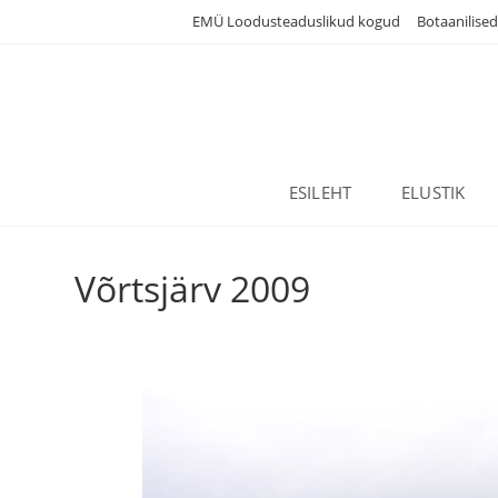
Skip
EMÜ Loodusteaduslikud kogud
Botaanilise
to
content
ESILEHT
ELUSTIK
Võrtsjärv 2009