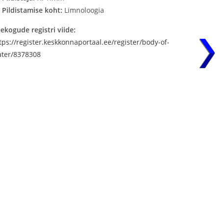
Pildistamise koht:
Limnoloogia
ekogude registri viide:
tps://register.keskkonnaportaal.ee/register/body-of-
ter/8378308