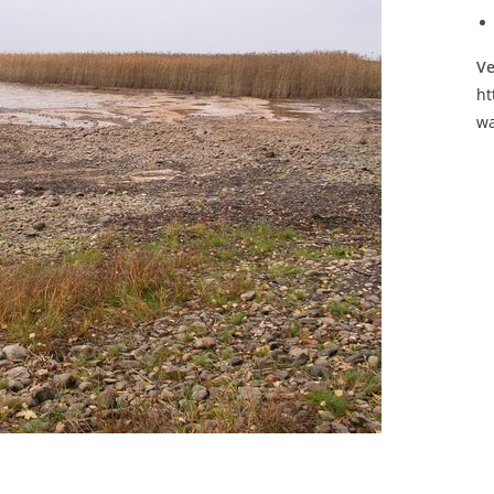
Ve
ht
wa