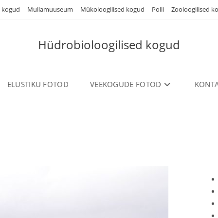
d kogud
Mullamuuseum
Mükoloogilised kogud
Polli
Zooloogilised k
Hüdrobioloogilised kogud
ELUSTIKU FOTOD
VEEKOGUDE FOTOD
KONTA