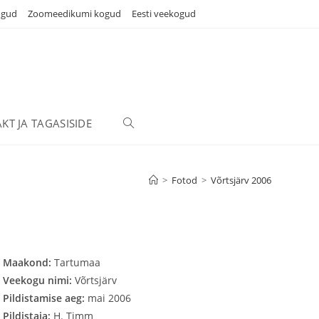
ogud
Zoomeedikumi kogud
Eesti veekogud
KT JA TAGASISIDE
TOGGLE
WEBSITE
>
Fotod
>
Võrtsjärv 2006
SEARCH
Maakond:
Tartumaa
Veekogu nimi:
Võrtsjärv
Pildistamise aeg:
mai 2006
Pildistaja:
H. Timm