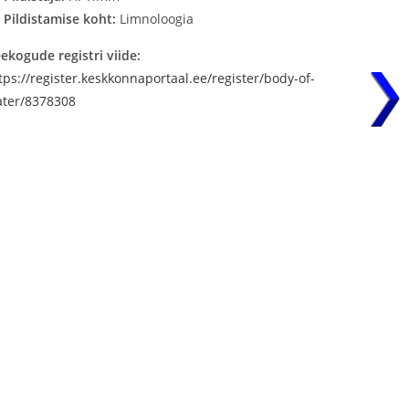
Pildistamise koht:
Limnoloogia
ekogude registri viide:
tps://register.keskkonnaportaal.ee/register/body-of-
ter/8378308