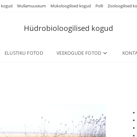
d kogud
Mullamuuseum
Mükoloogilised kogud
Polli
Zooloogilised k
Hüdrobioloogilised kogud
ELUSTIKU FOTOD
VEEKOGUDE FOTOD
KONTA