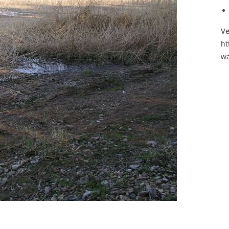
Ve
ht
wa