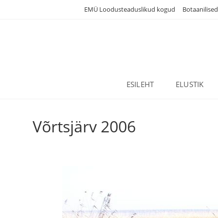
Skip
EMÜ Loodusteaduslikud kogud
Botaanilise
to
content
ESILEHT
ELUSTIK
Võrtsjärv 2006