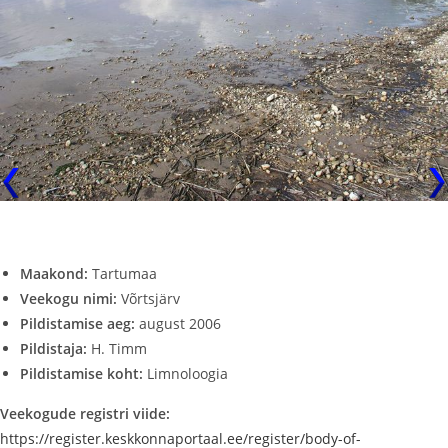
Maakond:
Tartumaa
Veekogu nimi:
Võrtsjärv
Pildistamise aeg:
august 2006
Pildistaja:
H. Timm
Pildistamise koht:
Limnoloogia
Veekogude registri viide:
https://register.keskkonnaportaal.ee/register/body-of-