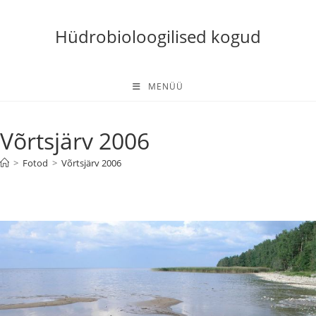
Skip
to
Hüdrobioloogilised kogud
content
MENÜÜ
Võrtsjärv 2006
>
Fotod
>
Võrtsjärv 2006