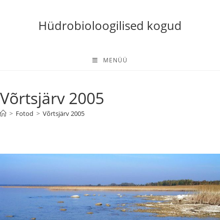
Skip
to
Hüdrobioloogilised kogud
content
MENÜÜ
Võrtsjärv 2005
>
Fotod
>
Võrtsjärv 2005