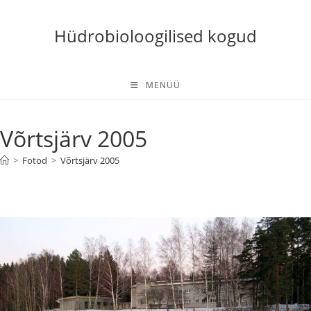
Skip
to
Hüdrobioloogilised kogud
content
MENÜÜ
Võrtsjärv 2005
>
Fotod
>
Võrtsjärv 2005