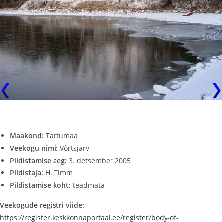
Maakond:
Tartumaa
Veekogu nimi:
Võrtsjärv
Pildistamise aeg:
3. detsember 2005
Pildistaja:
H. Timm
Pildistamise koht:
teadmata
Veekogude registri viide:
https://register.keskkonnaportaal.ee/register/body-of-