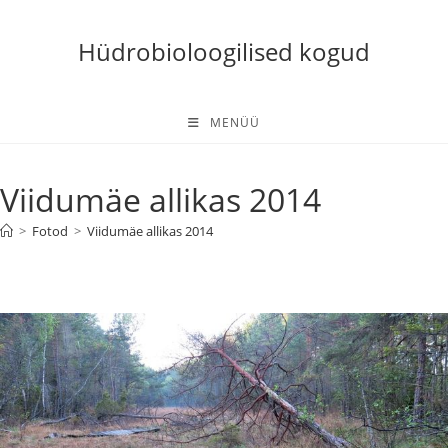
Skip
to
Hüdrobioloogilised kogud
content
MENÜÜ
Viidumäe allikas 2014
>
Fotod
>
Viidumäe allikas 2014