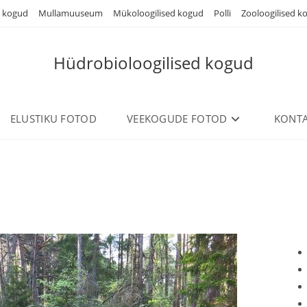
d kogud
Mullamuuseum
Mükoloogilised kogud
Polli
Zooloogilised k
Hüdrobioloogilised kogud
ELUSTIKU FOTOD
VEEKOGUDE FOTOD
KONTA