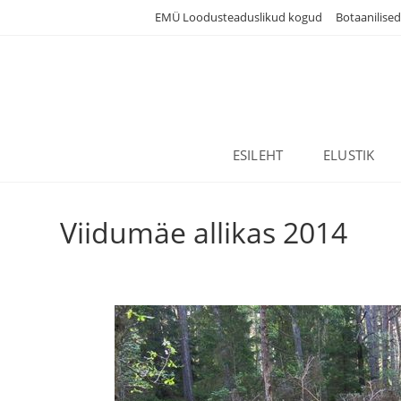
Skip
EMÜ Loodusteaduslikud kogud
Botaanilise
to
content
ESILEHT
ELUSTIK
Viidumäe allikas 2014