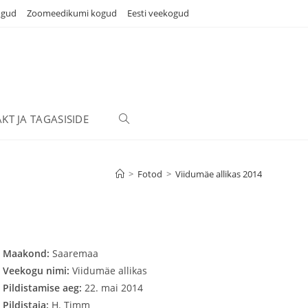
ogud
Zoomeedikumi kogud
Eesti veekogud
KT JA TAGASISIDE
TOGGLE
WEBSITE
>
Fotod
>
Viidumäe allikas 2014
SEARCH
Maakond:
Saaremaa
Veekogu nimi:
Viidumäe allikas
Pildistamise aeg:
22. mai 2014
Pildistaja:
H. Timm