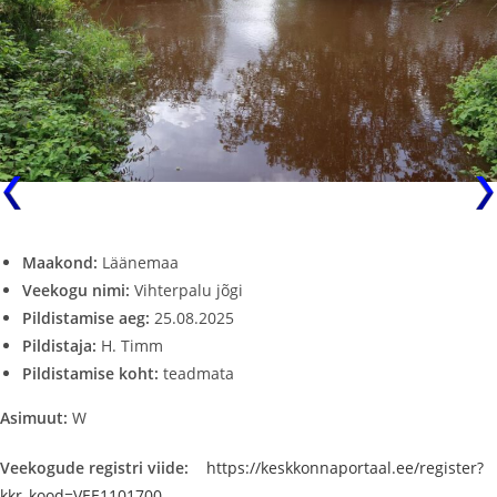
Maakond:
Läänemaa
Veekogu nimi:
Vihterpalu jõgi
Pildistamise aeg:
25.08.2025
Pildistaja:
H. Timm
Pildistamise koht:
teadmata
Asimuut:
W
Veekogude registri viide:
https://keskkonnaportaal.ee/register?
kkr_kood=VEE1101700