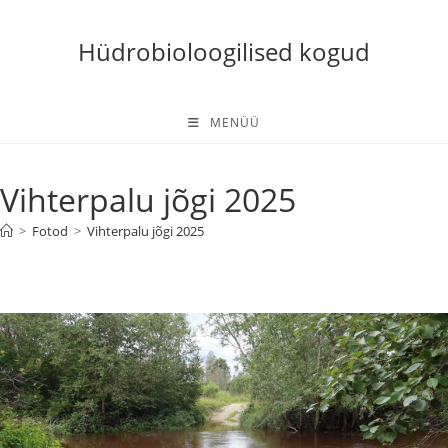
Skip
to
Hüdrobioloogilised kogud
content
MENÜÜ
Vihterpalu jõgi 2025
>
Fotod
>
Vihterpalu jõgi 2025