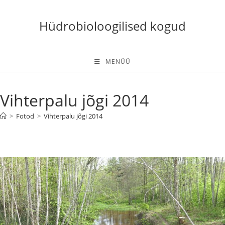
Skip
to
Hüdrobioloogilised kogud
content
MENÜÜ
Vihterpalu jõgi 2014
>
Fotod
>
Vihterpalu jõgi 2014