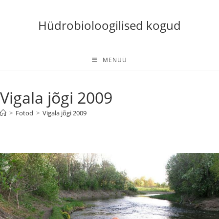
Skip
to
Hüdrobioloogilised kogud
content
MENÜÜ
Vigala jõgi 2009
>
Fotod
>
Vigala jõgi 2009