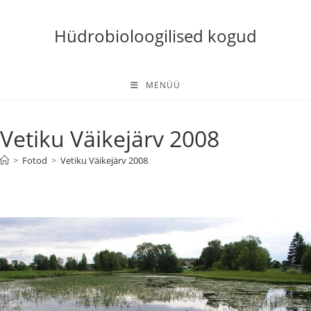
Skip
to
Hüdrobioloogilised kogud
content
MENÜÜ
Vetiku Väikejärv 2008
>
Fotod
>
Vetiku Väikejärv 2008