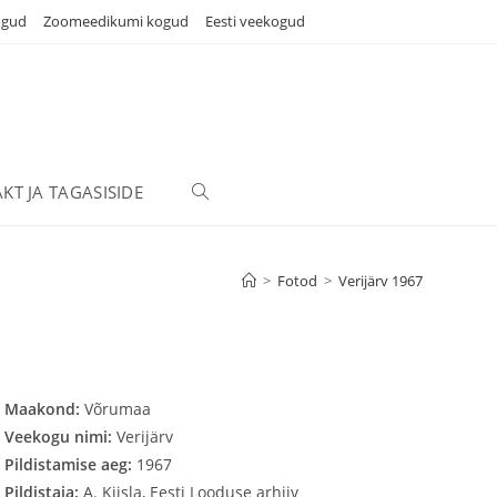
ogud
Zoomeedikumi kogud
Eesti veekogud
KT JA TAGASISIDE
TOGGLE
WEBSITE
>
Fotod
>
Verijärv 1967
SEARCH
Maakond:
Võrumaa
Veekogu nimi:
Verijärv
Pildistamise aeg:
1967
Pildistaja:
A. Kiisla, Eesti Looduse arhiiv