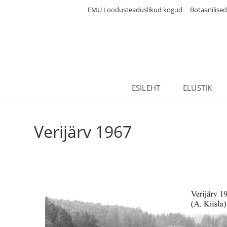
Skip
EMÜ Loodusteaduslikud kogud
Botaanilise
to
content
ESILEHT
ELUSTIK
Verijärv 1967