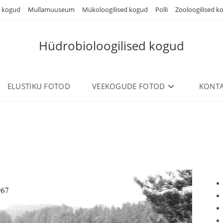
d kogud
Mullamuuseum
Mükoloogilised kogud
Polli
Zooloogilised k
Hüdrobioloogilised kogud
ELUSTIKU FOTOD
VEEKOGUDE FOTOD
KONTA