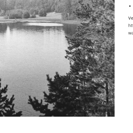
Ve
ht
wa