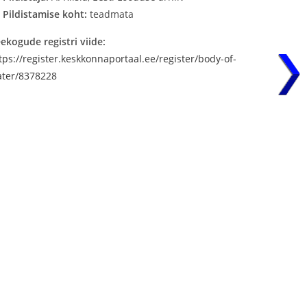
Pildistamise koht:
teadmata
ekogude registri viide:
tps://register.keskkonnaportaal.ee/register/body-of-
ter/8378228