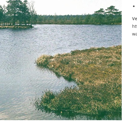
Ve
ht
wa