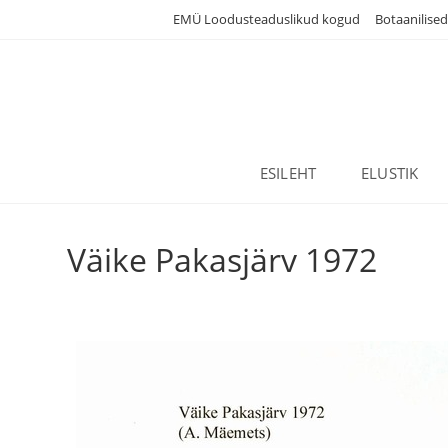
Skip
EMÜ Loodusteaduslikud kogud
Botaanilise
to
content
ESILEHT
ELUSTIK
Väike Pakasjärv 1972