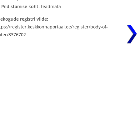
Pildistamise koht:
teadmata
ekogude registri viide:
tps://register.keskkonnaportaal.ee/register/body-of-
ter/8376702