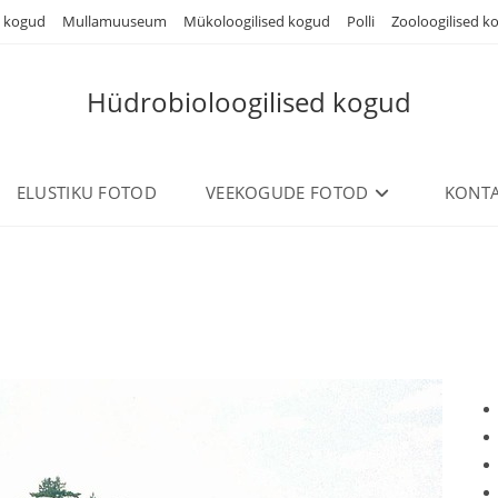
d kogud
Mullamuuseum
Mükoloogilised kogud
Polli
Zooloogilised k
Hüdrobioloogilised kogud
ELUSTIKU FOTOD
VEEKOGUDE FOTOD
KONTA