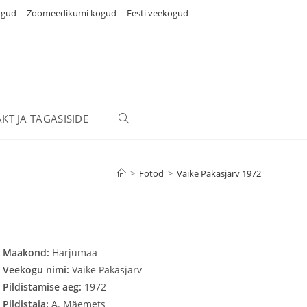
ogud
Zoomeedikumi kogud
Eesti veekogud
KT JA TAGASISIDE
TOGGLE
WEBSITE
>
Fotod
>
Väike Pakasjärv 1972
SEARCH
Maakond:
Harjumaa
Veekogu nimi:
Väike Pakasjärv
Pildistamise aeg:
1972
Pildistaja:
A. Mäemets