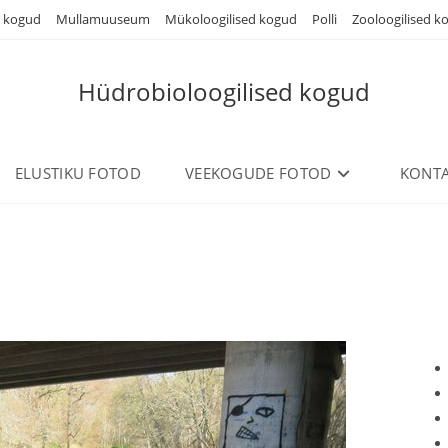
d kogud
Mullamuuseum
Mükoloogilised kogud
Polli
Zooloogilised k
Hüdrobioloogilised kogud
ELUSTIKU FOTOD
VEEKOGUDE FOTOD
KONTA