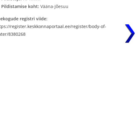
Pildistamise koht:
Vääna-Jõesuu
ekogude registri viide:
tps://register.keskkonnaportaal.ee/register/body-of-
ter/8380268