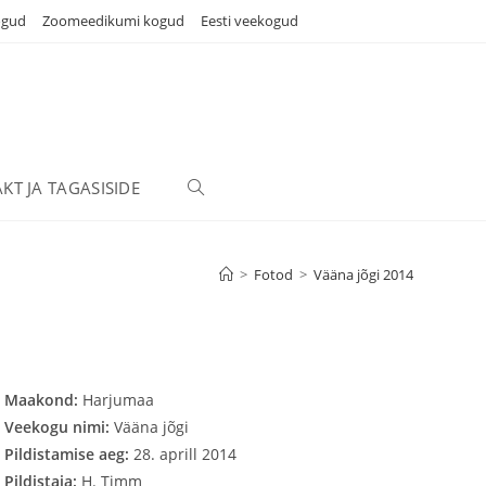
ogud
Zoomeedikumi kogud
Eesti veekogud
KT JA TAGASISIDE
TOGGLE
WEBSITE
>
Fotod
>
Vääna jõgi 2014
SEARCH
Maakond:
Harjumaa
Veekogu nimi:
Vääna jõgi
Pildistamise aeg:
28. aprill 2014
Pildistaja:
H. Timm