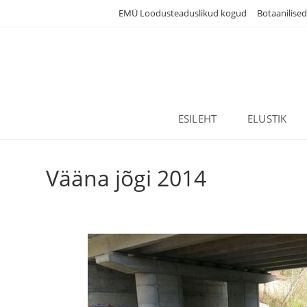
Skip
EMÜ Loodusteaduslikud kogud
Botaanilise
to
content
ESILEHT
ELUSTIK
Vääna jõgi 2014