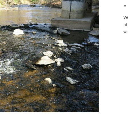
Ve
ht
wa