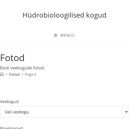
Skip
to
Hüdrobioloogilised kogud
content
MENÜÜ
Fotod
Eesti veekogude fotod.
>
Fotod
>
Page 6
Veekogud
Maakonnad