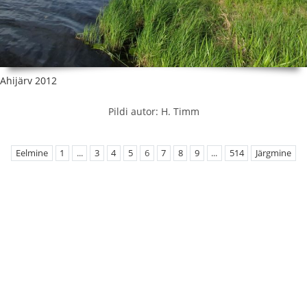
Ahijärv 2012
Pildi autor: H. Timm
Eelmine
1
...
3
4
5
6
7
8
9
...
514
Järgmine
EMÜ Loodusteaduslikud kogud
Botaanilised kogud