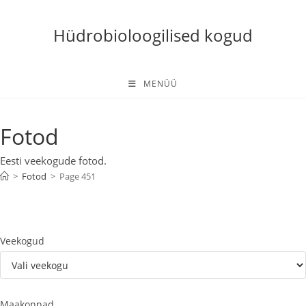
Skip
to
Hüdrobioloogilised kogud
content
MENÜÜ
Fotod
Eesti veekogude fotod.
>
Fotod
>
Page 451
Veekogud
Maakonnad