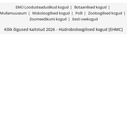
EMÜ Loodusteaduslikud kogud
Botaanilised kogud
Mullamuuseum
Mükoloogilised kogud
Polli
Zooloogilised kogud
Zoomeedikumi kogud
Eesti veekogud
Kõik õigused kaitstud 2026 - Hüdrobioloogilised kogud [EHMC]