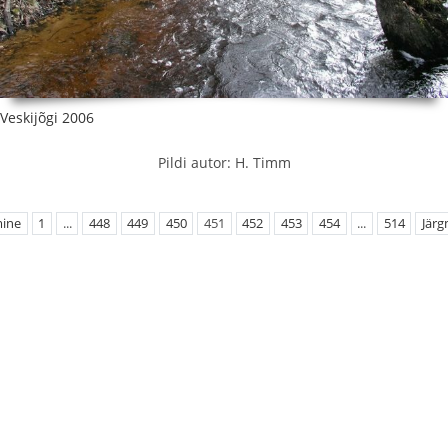
Veskijõgi 2006
Pildi autor: H. Timm
mine
1
...
448
449
450
451
452
453
454
...
514
Järg