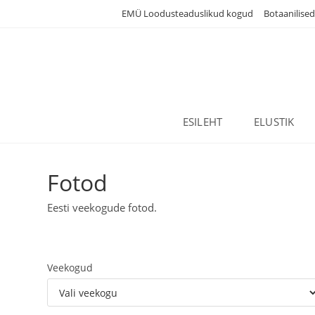
Skip
EMÜ Loodusteaduslikud kogud
Botaanilise
to
content
ESILEHT
ELUSTIK
Fotod
Eesti veekogude fotod.
Veekogud