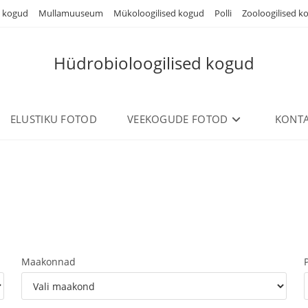
d kogud
Mullamuuseum
Mükoloogilised kogud
Polli
Zooloogilised k
Hüdrobioloogilised kogud
ELUSTIKU FOTOD
VEEKOGUDE FOTOD
KONTA
Maakonnad