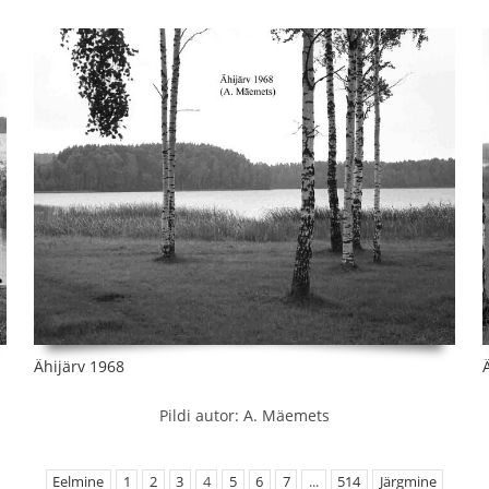
Ähijärv 1968
Pildi autor: A. Mäemets
Eelmine
1
2
3
4
5
6
7
...
514
Järgmine