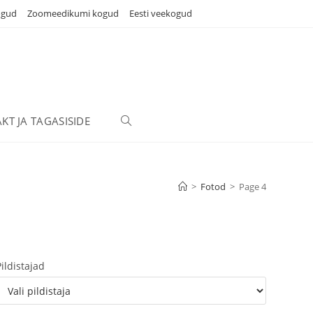
ogud
Zoomeedikumi kogud
Eesti veekogud
KT JA TAGASISIDE
TOGGLE
WEBSITE
>
Fotod
>
Page 4
SEARCH
Pildistajad