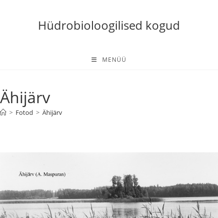
Skip
to
Hüdrobioloogilised kogud
content
MENÜÜ
Ähijärv
>
Fotod
>
Ähijärv