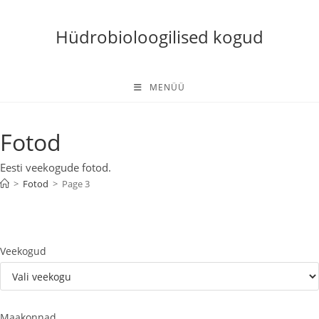
Skip
to
Hüdrobioloogilised kogud
content
MENÜÜ
Fotod
Eesti veekogude fotod.
>
Fotod
>
Page 3
Veekogud
Maakonnad