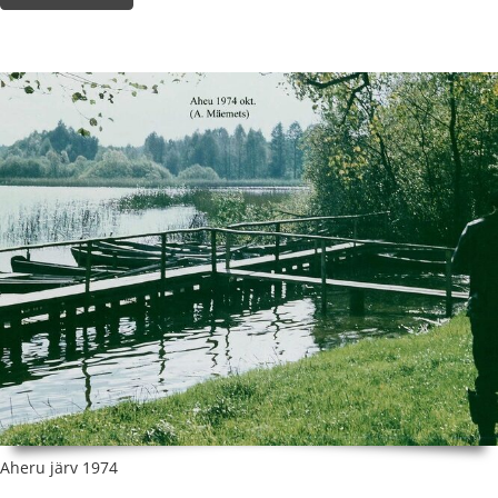
Aheru järv 1974