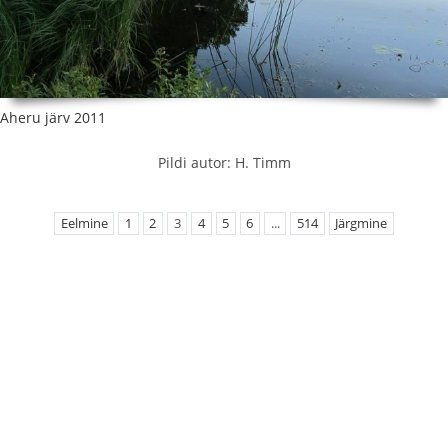
Aheru järv 2011
Pildi autor: H. Timm
Eelmine
1
2
3
4
5
6
...
514
Järgmine
EMÜ Loodusteaduslikud kogud
Botaanilised kogud