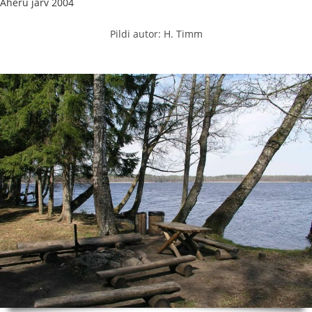
Aheru järv 2004
Pildi autor: H. Timm