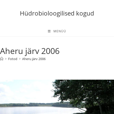
Skip
to
Hüdrobioloogilised kogud
content
MENÜÜ
Aheru järv 2006
>
Fotod
>
Aheru järv 2006