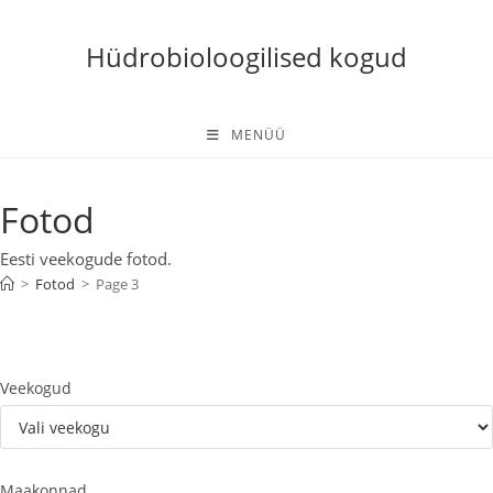
Skip
to
Hüdrobioloogilised kogud
content
MENÜÜ
Fotod
Eesti veekogude fotod.
>
Fotod
>
Page 3
Veekogud
Maakonnad