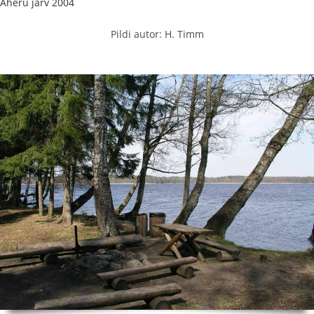
Aheru järv 2004
Pildi autor: H. Timm