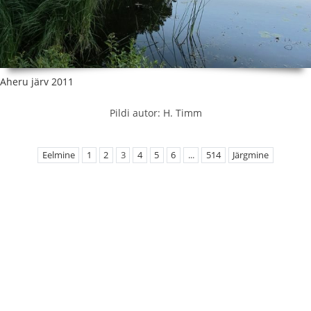
Aheru järv 2011
Pildi autor: H. Timm
Eelmine
1
2
3
4
5
6
...
514
Järgmine
EMÜ Loodusteaduslikud kogud
Botaanilised kogud