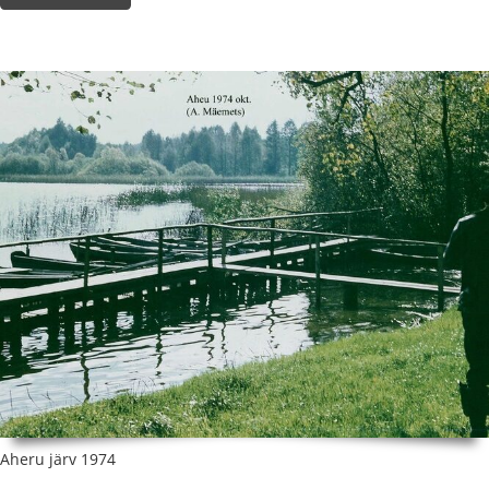
Aheru järv 1974