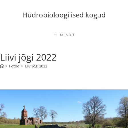
Skip
to
Hüdrobioloogilised kogud
content
MENÜÜ
Liivi jõgi 2022
>
Fotod
>
Liivi jõgi 2022