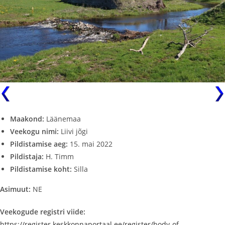
Maakond:
Läänemaa
Veekogu nimi:
Liivi jõgi
Pildistamise aeg:
15. mai 2022
Pildistaja:
H. Timm
Pildistamise koht:
Silla
Asimuut:
NE
Veekogude registri viide:
https://register.keskkonnaportaal.ee/register/body-of-