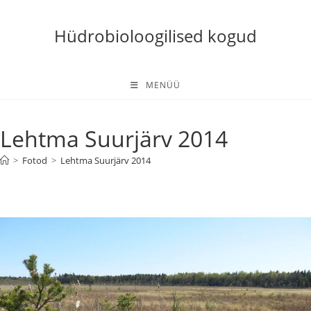
Skip
to
Hüdrobioloogilised kogud
content
MENÜÜ
Lehtma Suurjärv 2014
>
Fotod
>
Lehtma Suurjärv 2014