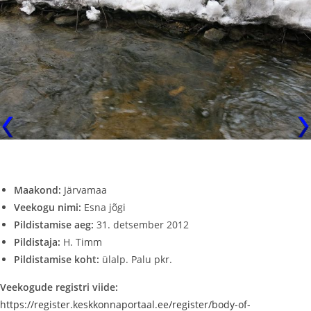
Maakond:
Järvamaa
Veekogu nimi:
Esna jõgi
Pildistamise aeg:
31. detsember 2012
Pildistaja:
H. Timm
Pildistamise koht:
ülalp. Palu pkr.
Veekogude registri viide:
https://register.keskkonnaportaal.ee/register/body-of-