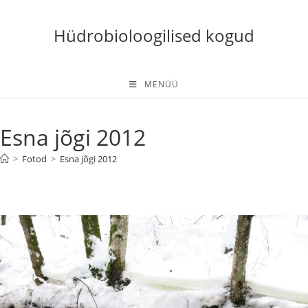
Skip
to
Hüdrobioloogilised kogud
content
MENÜÜ
Esna jõgi 2012
>
Fotod
>
Esna jõgi 2012