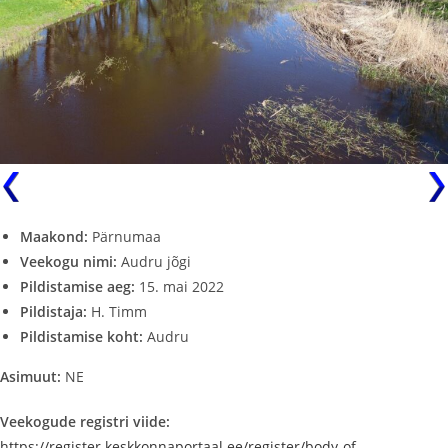
Maakond:
Pärnumaa
Veekogu nimi:
Audru jõgi
Pildistamise aeg:
15. mai 2022
Pildistaja:
H. Timm
Pildistamise koht:
Audru
Asimuut:
NE
Veekogude registri viide:
https://register.keskkonnaportaal.ee/register/body-of-