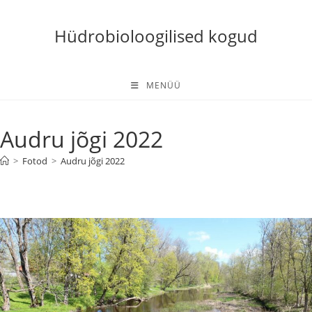
Skip
to
Hüdrobioloogilised kogud
content
MENÜÜ
Audru jõgi 2022
>
Fotod
>
Audru jõgi 2022