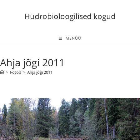
Skip
to
Hüdrobioloogilised kogud
content
MENÜÜ
Ahja jõgi 2011
>
Fotod
>
Ahja jõgi 2011