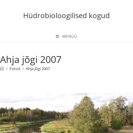
Skip
to
Hüdrobioloogilised kogud
content
MENÜÜ
Ahja jõgi 2007
>
Fotod
>
Ahja jõgi 2007