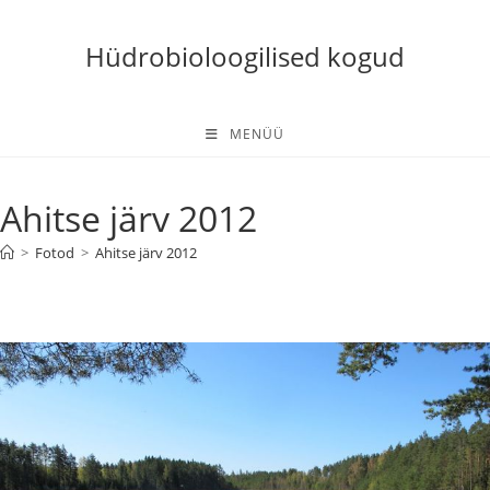
Skip
to
Hüdrobioloogilised kogud
content
MENÜÜ
Ahitse järv 2012
>
Fotod
>
Ahitse järv 2012